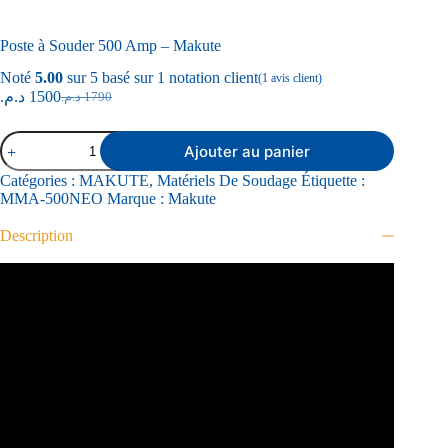
Poste à Souder 500 Amp – Makute
Noté
5.00
sur 5 basé sur
1
notation client
(
1
avis client)
د.م.
1500
د.م.
1790
Ajouter au panier
Catégories :
MAKUTE
,
Matériels De Soudage
Étiquette :
MMA-500NEO
Marque :
Makute
Description