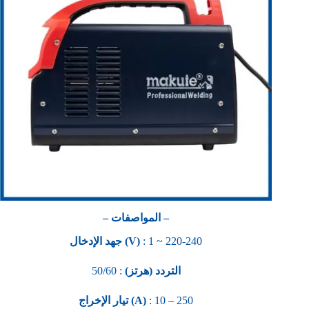
– المواصفات –
جهد الإدخال (V)
: 1 ~ 220-240
: 50/60
التردد (هرتز)
تيار الإخراج (A)
: 10 – 250