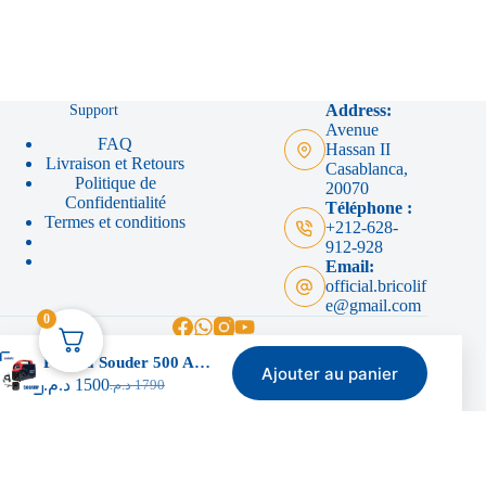
Support
Address:
Avenue
FAQ
Hassan II
Livraison et Retours
Casablanca,
Politique de
20070
Confidentialité
Téléphone :
Termes et conditions
+212-628-
912-928
Email:
official.bricolif
e@gmail.com
0
Poste à Souder 500 Amp – Makute
Ajouter au panier
د.م.
1500
د.م.
1790
© 2024 BricoLife - Tous droits réservés