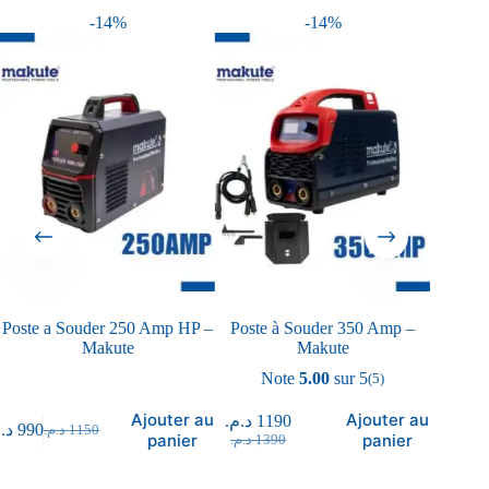
-14%
-14%
Poste a Souder 250 Amp HP –
Poste à Souder 350 Amp –
Pisto
Makute
Makute
Note
5.00
sur 5
(5)
د.م.
350
.م
Ajouter au
Ajouter au
د.م.
1190
د.
990
د.م.
1150
panier
panier
د.م.
1390