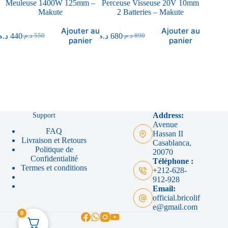
Meuleuse 1400W 125mm –
Perceuse Visseuse 20V 10mm
Machi
Makute
2 Batteries – Makute
2000
N
Ajouter au
Ajouter au
د..
440
د.م.
680
د.م.
550
د.م.
890
panier
panier
e
د.م.
519
.م
Support
Address:
Avenue
FAQ
Hassan II
Livraison et Retours
Casablanca,
Politique de
20070
Confidentialité
Téléphone :
Termes et conditions
+212-628-
912-928
Email:
official.bricolif
e@gmail.com
0