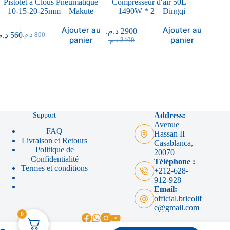
Pistolet à Clous Pneumatique
Compresseur d′air 50L –
Générat
10-15-20-25mm – Makute
1490W * 2 – Dingqi
Ajouter au
Ajouter au
د.م.
2900
د.م.
11
د..
560
د.م.
800
panier
panier
د.م.
3400
د.م.
17
Support
Address:
Avenue
FAQ
Hassan II
Livraison et Retours
Casablanca,
Politique de
20070
Confidentialité
Téléphone :
Termes et conditions
+212-628-
912-928
Email:
official.bricolif
e@gmail.com
0