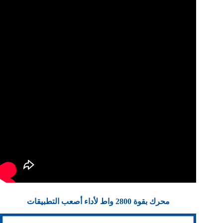
محرك بقوة 2800 واط لأداء أصعب التطبيقات