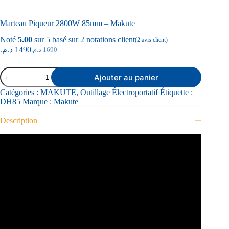
Marteau Piqueur 2800W 85mm – Makute
Noté
5.00
sur 5 basé sur
2
notations client
(
2
avis client)
د.م.
1490
د.م.
1690
Ajouter au panier
Catégories :
MAKUTE
,
Outillage Électroportatif
Étiquette :
DH85
Marque :
Makute
Description