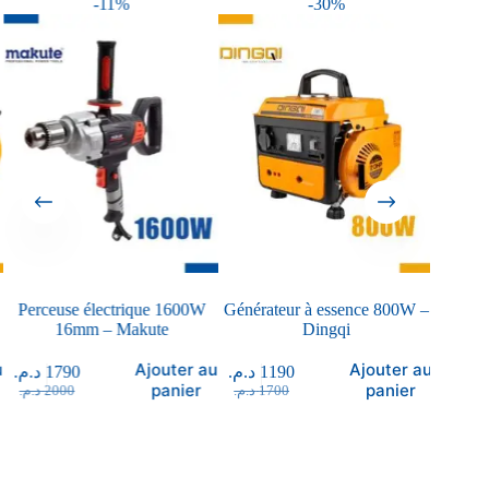
-11%
-30%
Perceuse électrique 1600W
Générateur à essence 800W –
Scie Ci
16mm – Makute
Dingqi
Ajouter au
Ajouter au
د.م.
1790
د.م.
1190
د.م.
990
.م
panier
panier
د.م.
2000
د.م.
1700