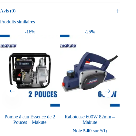
Avis (0)
Produits similaires
-16%
-25%
Pompe à eau Essence de 2
Raboteuse 600W 82mm –
Pistole
Pouces – Makute
Makute
10
Note
5.00
sur 5
(1)