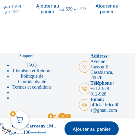
د.م.
400
.م
Ajouter au
Ajouter au
د.م.
1599
د.م.
599
د.م.
800
panier
panier
د.م.
1900
Support
Address:
Avenue
FAQ
Hassan II
Livraison et Retours
Casablanca,
Politique de
20070
Confidentialité
Téléphone :
Termes et conditions
+212-628-
912-928
Email:
official.bricolif
e@gmail.com
0
Coupe-Carreaux 1M Haute Précision Guidé Par Laser – Makute
Ajouter au panier
د.م.
1100
د.م.
1350