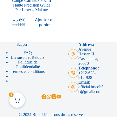
Coupe-Carreaux 80CM
Haute Précision Guidé
Par Laser – Makute
Ajouter au
د.م.
890
panier
د.م.
1100
Support
Address:
Avenue
FAQ
Hassan II
Livraison et Retours
Casablanca,
Politique de
20070
Confidentialité
Téléphone :
Termes et conditions
+212-628-
912-928
Email:
official.bricolif
e@gmail.com
0
© 2024 BricoLife - Tous droits réservés