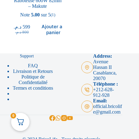
Raboteuse 600W 82mm
– Makute
Note
5.00
sur 5
(1)
Ajouter au
د.م.
599
panier
د.م.
800
Support
Address:
Avenue
FAQ
Hassan II
Livraison et Retours
Casablanca,
Politique de
20070
Confidentialité
Téléphone :
Termes et conditions
+212-628-
912-928
Email:
official.bricolif
e@gmail.com
0