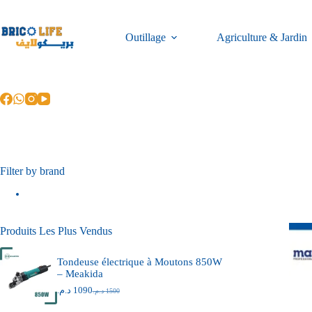
Outillage
Agriculture & Jardin
Filter by brand
Produits Les Plus Vendus
Tondeuse électrique à Moutons 850W
– Meakida
د.م.
1090
د.م.
1500