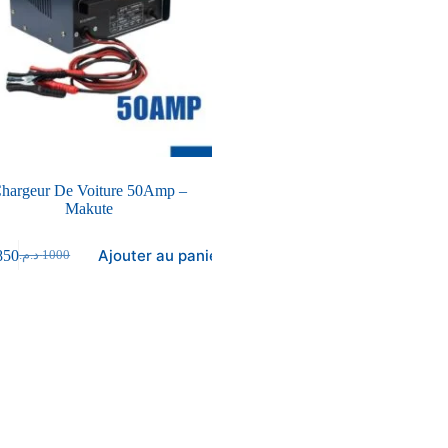
hargeur De Voiture 50Amp –
Makute
Ajouter au panier
850
د.م.
1000