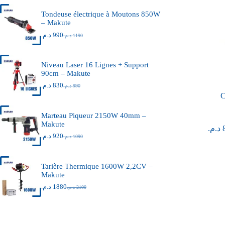
Tondeuse électrique à Moutons 850W
– Makute
د.م.
990
د.م.
1190
Niveau Laser 16 Lignes + Support
90cm – Makute
د.م.
830
د.م.
990
C
Marteau Piqueur 2150W 40mm –
Makute
د.م.
د.م.
920
د.م.
1090
Tarière Thermique 1600W 2,2CV –
Makute
د.م.
1880
د.م.
2100