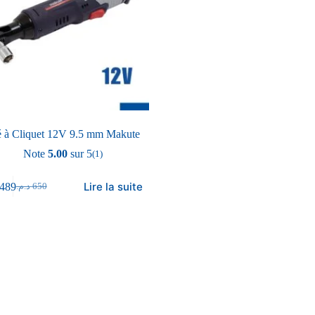
é à Cliquet 12V 9.5 mm Makute
Note
5.00
sur 5
(1)
Lire la suite
489
د.م.
650