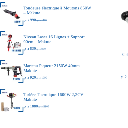
Tondeuse électrique à Moutons 850W
– Makute
د.م.
990
د.م.
1190
Niveau Laser 16 Lignes + Support
90cm – Makute
د.م.
830
د.م.
990
Cl
Marteau Piqueur 2150W 40mm –
Makute
د.م.
د.م.
920
د.م.
1090
Tarière Thermique 1600W 2,2CV –
Makute
د.م.
1880
د.م.
2100