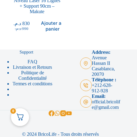
Niveau Laser 16 Lignes
+ Support 90cm –
Makute
Ajouter au
د.م.
830
panier
د.م.
990
Support
Address:
Avenue
FAQ
Hassan II
Livraison et Retours
Casablanca,
Politique de
20070
Confidentialité
Téléphone :
Termes et conditions
+212-628-
912-928
Email:
official.bricolif
e@gmail.com
0
© 2024 BricoLife - Tous droits réservés