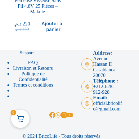
Perceuse Visseuse Sans
Fil 4.8V 25 Piéces –
Makute
Ajouter au
د.م.
220
panier
د.م.
350
Support
Address:
Avenue
FAQ
Hassan II
Livraison et Retours
Casablanca,
Politique de
20070
Confidentialité
Téléphone :
Termes et conditions
+212-628-
912-928
Email:
official.bricolif
e@gmail.com
0
© 2024 BricoLife - Tous droits réservés